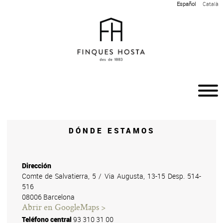
Español
Català
INICIO
HISTORIA Y EQUIPO
DÓNDE ESTAMOS
SERVICIOS
ALQUILER Y COMPRA
Dirección
Comte de Salvatierra, 5 / Via Augusta, 13-15 Desp. 514-
NOTICIAS
516
08006 Barcelona
ACCESO CLIENTES
Abrir en GoogleMaps >
Teléfono central
93 310 31 00
CONTACTO