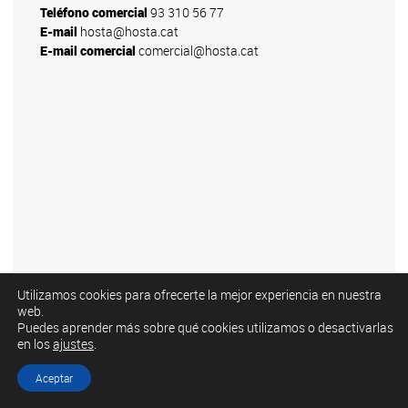
Teléfono comercial
93 310 56 77
E-mail
hosta@hosta.cat
E-mail comercial
comercial@hosta.cat
Utilizamos cookies para ofrecerte la mejor experiencia en nuestra
web.
Puedes aprender más sobre qué cookies utilizamos o desactivarlas
en los
ajustes
.
© 2026 Copyright Finques Hosta
Política de privacidad
Aviso legal
Política de cookies
Aceptar