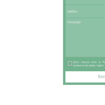
Estic d'acord amb la Po
protecció de dades vigent.