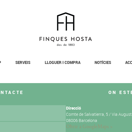
P
SERVEIS
LLOGUER I COMPRA
NOTÍCIES
ACC
ONTACTE
ON EST
Direcció
Comte de Salvatierra, 5 / Via Augus
08006 Barcelona
Obrir a GoogleMaps >