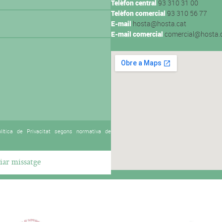
Telèfon central
93 310 31 00
Telèfon comercial
93 310 56 77
E-mail
hosta@hosta.cat
E-mail comercial
comercial@hosta.
lítica de Privacitat segons normativa de