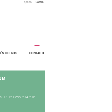
Español
Català
ÉS CLIENTS
CONTACTE
EM
ta, 13-15 Desp. 514-516